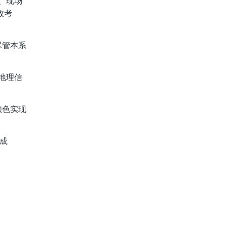
、现场
效考
尽管本系
地理信
颜色实现
集成