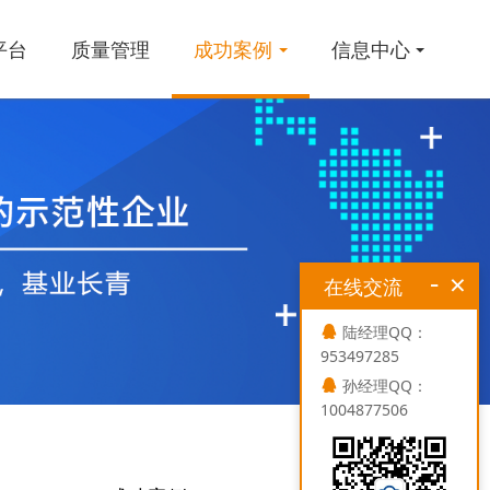
平台
质量管理
成功案例
信息中心
-
×
在线交流
陆经理QQ：
953497285
孙经理QQ：
1004877506